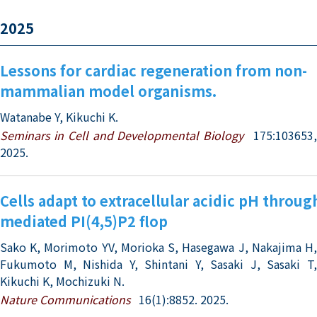
2025
Lessons for cardiac regeneration from non-
mammalian model organisms.
Watanabe Y, Kikuchi K.
Seminars in Cell and Developmental Biology
175:103653
2025.
Cells adapt to extracellular acidic pH throu
mediated PI(4,5)P2 flop
Sako K, Morimoto YV, Morioka S, Hasegawa J, Nakajima H,
Fukumoto M, Nishida Y, Shintani Y, Sasaki J, Sasaki T,
Kikuchi K, Mochizuki N.
Nature Communications
16(1):8852. 2025.